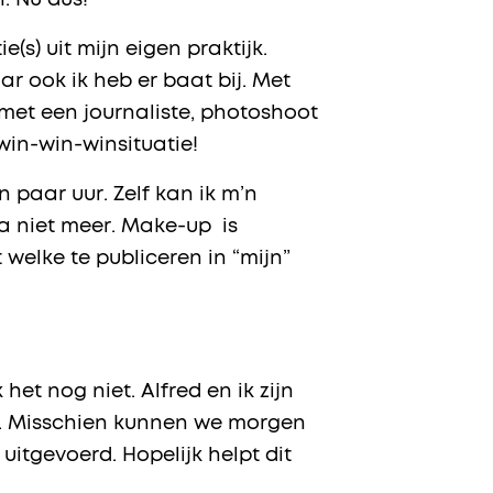
. Nu dus!
(s) uit mijn eigen praktijk.
ar ook ik heb er baat bij. Met
w met een journaliste, photoshoot
win-win-winsituatie!
en paar uur. Zelf kan ik m’n
a niet meer. Make-up is
 welke te publiceren in “mijn”
het nog niet. Alfred en ik zijn
en. Misschien kunnen we morgen
uitgevoerd. Hopelijk helpt dit