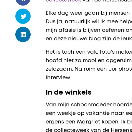
collecteweek
van de Hersenstich
Elke dag weer gaan bij mensen her
Dus ja, natuurlijk wil ik mee he
mijn afasie is blijven oefenen o
en deze nieuwe blog zijn de leu
Het is toch een vak, foto’s maken
hoofd niet zo mooi en opgeruim
zeldzaam. Na ruim een uur photos
interview.
In de winkels
Van mijn schoonmoeder hoorde ik n
een weekje op vakantie naar ee
ergens een Margriet kopen. Ik be
de collecteweek van de Hersenst