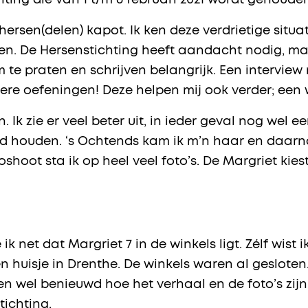
ting die van 1 t/m 6 februari 2021 wordt gehouden
sen(delen) kapot. Ik ken deze verdrietige situatie
lpen. De Hersenstichting heeft aandacht nodig, ma
m te praten en schrijven belangrijk. Een intervie
kere oefeningen! Deze helpen mij ook verder; een 
. Ik zie er veel beter uit, in ieder geval nog wel e
d houden. ‘s Ochtends kam ik m’n haar en daarn
hoot sta ik op heel veel foto’s. De Margriet kiest
et dat Margriet 7 in de winkels ligt. Zélf wist ik 
n huisje in Drenthe. De winkels waren al geslot
n wel benieuwd hoe het verhaal en de foto’s zijn 
ichting.