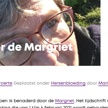
r de Margriet
roerte
Geplaatst onder
Hersenbloeding
door
Mari
 ben ik benaderd door de
Margriet
. Het tijdschri