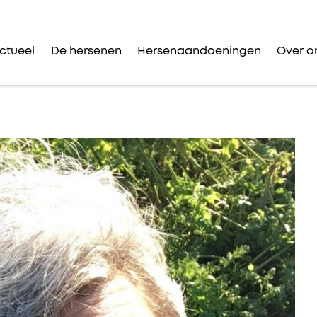
ctueel
De hersenen
Hersenaandoeningen
Over o