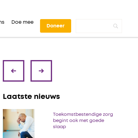
ns
Doe mee
Doneer
volgende
vorige
Laatste nieuws
Toekomstbestendige zorg
begint ook met goede
slaap