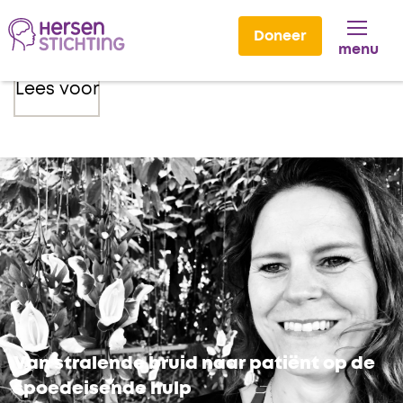
Doneer
menu
Lees voor
Van stralende bruid naar patiënt op de
spoedeisende hulp