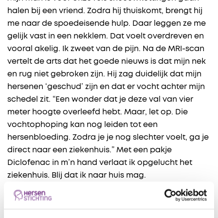
halen bij een vriend. Zodra hij thuiskomt, brengt hij
me naar de spoedeisende hulp. Daar leggen ze me
gelijk vast in een nekklem. Dat voelt overdreven en
vooral akelig. Ik zweet van de pijn. Na de MRI-scan
vertelt de arts dat het goede nieuws is dat mijn nek
en rug niet gebroken zijn. Hij zag duidelijk dat mijn
hersenen ‘geschud’ zijn en dat er vocht achter mijn
schedel zit. “Een wonder dat je deze val van vier
meter hoogte overleefd hebt. Maar, let op. Die
vochtophoping kan nog leiden tot een
hersenbloeding. Zodra je je nog slechter voelt, ga je
direct naar een ziekenhuis.” Met een pakje
Diclofenac in m’n hand verlaat ik opgelucht het
ziekenhuis. Blij dat ik naar huis mag.
22 oktober 2020: leesbril nodig?
Na anderhalve week rustig aan doen, voel ik me