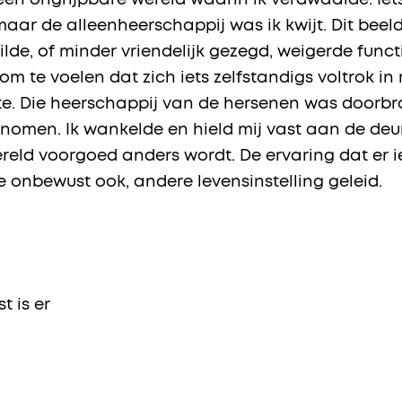
n ongrijpbare wereld waarin ik verdwaalde. Iets 
maar de alleenheerschappij was ik kwijt. Dit beel
lde, of minder vriendelijk gezegd, weigerde functi
m te voelen dat zich iets zelfstandigs voltrok in 
te. Die heerschappij van de hersenen was doorb
omen. Ik wankelde en hield mij vast aan de deur
ereld voorgoed anders wordt. De ervaring dat er i
e onbewust ook, andere levensinstelling geleid.
 is er