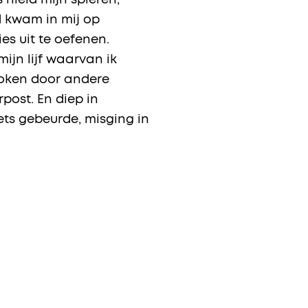
hield mijn spieren,
d kwam in mij op
es uit te oefenen.
mijn lijf waarvan ik
roken door andere
post. En diep in
ets gebeurde, misging in