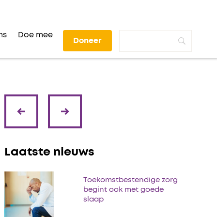
ns
Doe mee
Doneer
volgende
vorige
Laatste nieuws
Toekomstbestendige zorg
begint ook met goede
slaap