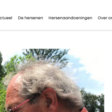
ctueel
De hersenen
Hersenaandoeningen
Over o