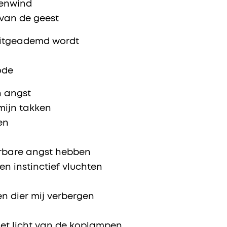
tenwind
 van de geest
n uitgeademd wordt
ode
n angst
 mijn takken
en
eerbare angst hebben
en instinctief vluchten
een dier mij verbergen
het licht van de koplampen