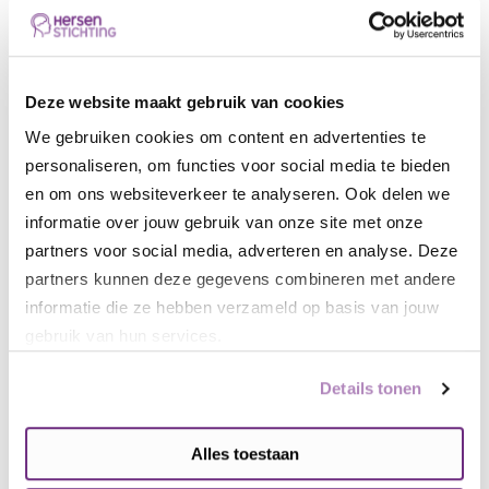
Mijn perspectief op een gelukkig leven?
Lees hier de vorige blog van Barbara
Deze website maakt gebruik van cookies
Barbara kreeg op haar 18e een hersenbloeding. Ze
We gebruiken cookies om content en advertenties te
heeft drie maanden niet thuis gewoond en moest
personaliseren, om functies voor social media te bieden
onder andere opnieuw leren lopen. Daarna is het
en om ons websiteverkeer te analyseren. Ook delen we
nog twee keer op kleinere schaal gaan bloeden. Zij
informatie over jouw gebruik van onze site met onze
wil met haar blogs vertellen wat zo’n trauma met je
partners voor social media, adverteren en analyse. Deze
doet en hoe de nasleep zichtbaar is in het
partners kunnen deze gegevens combineren met andere
studentenleven.
informatie die ze hebben verzameld op basis van jouw
gebruik van hun services.
Details tonen
Alles toestaan
Misschien ook interessant