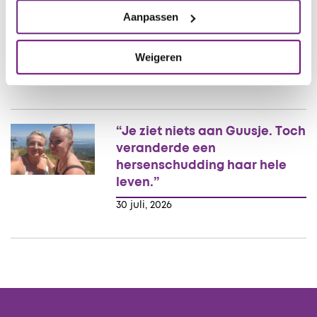
Aanpassen
Toekomstbestendige zorg
begint ook met goede slaap
Weigeren
30 juli, 2026
“Je ziet niets aan Guusje. Toch
veranderde een
hersenschudding haar hele
leven.”
30 juli, 2026