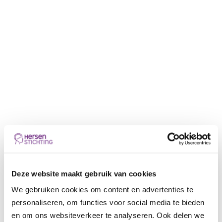
Please accept
statistics, marketing
cookies
to watch this video.
Maar wat betekent dat groter worden precies
Deze website maakt gebruik van cookies
voor de huidige projecten? Of voor projecten
We gebruiken cookies om content en advertenties te
in de toekomst?
personaliseren, om functies voor social media te bieden
Annemarie: “Neem bijvoorbeeld een project als de
en om ons websiteverkeer te analyseren. Ook delen we